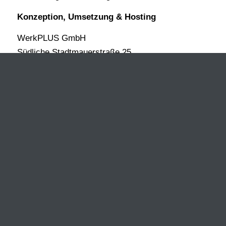
Konzeption, Umsetzung & Hosting
WerkPLUS GmbH
Südliche Stadtmauerstraße 25
91054 Erlangen
www.werkpluscreation.de
© Copyright Haru-Sushi 2020
Datenschutz
|
Impressum