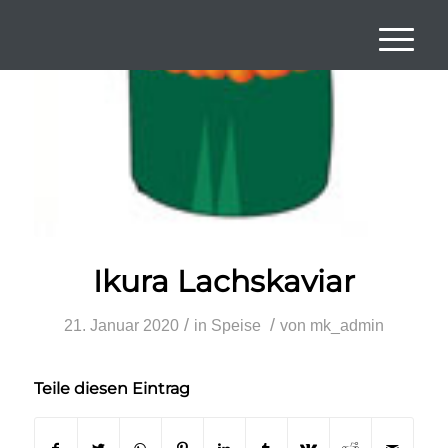
Ikura
Lachskaviar
/
/
21. Januar 2020
in
Speise
von
mk_admin
Teile diesen Eintrag