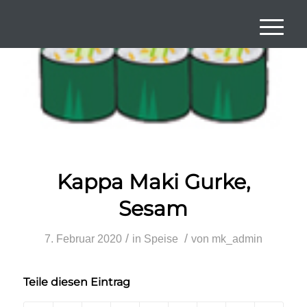
Kappa Maki
Gurke,
Sesam
/
/
7. Februar 2020
in
Speise
von
mk_admin
Teile diesen Eintrag