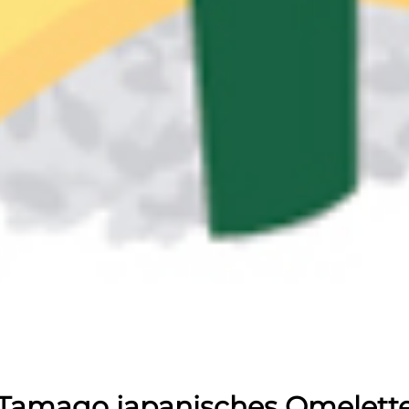
Tamago
japanisches Omelett