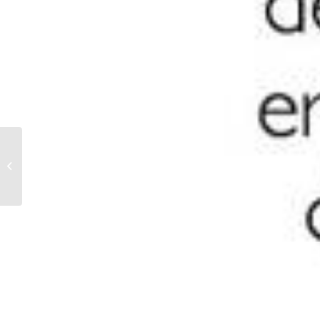
Kuni Mix
7 Nigiri, 1 Ura Maki